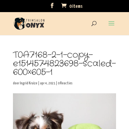
0 items
T0A7168-2-1-copy-
e1514574823698-scaled-
600×605-1
door
Ingrid Kruize
|
apr 4, 2021
|
0 Reacties