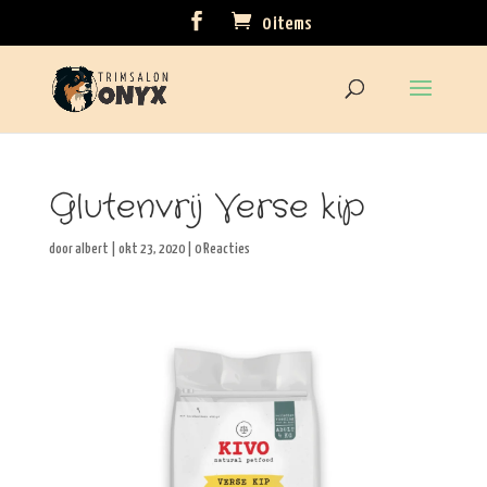
0 items
Glutenvrij Verse kip
door
albert
|
okt 23, 2020
|
0 Reacties