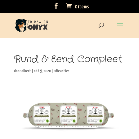
0 items
Rund & Eend Compleet
door
albert
|
okt 9, 2020
|
0 Reacties