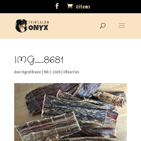
0 items
IMG_8681
door
Ingrid Kruize
|
feb 7, 2026
|
0 Reacties