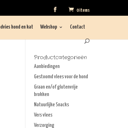
0 items
dvies hond en kat
Webshop
Contact
Productcategorieën
Aanbiedingen
Gestoomd vlees voor de hond
Graan en/of glutenvrije
brokken
Natuurlijke Snacks
Vers vlees
Verzorging