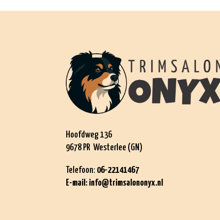
Hoofdweg 136
9678 PR Westerlee (GN)
Telefoon:
06-22141467
E-mail:
info@trimsalononyx.nl