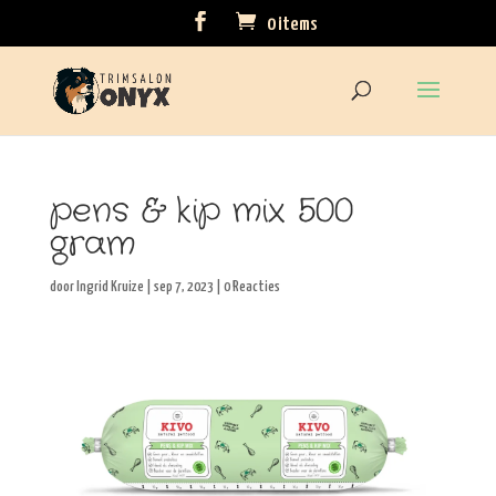
0 items
pens & kip mix 500
gram
door
Ingrid Kruize
|
sep 7, 2023
|
0 Reacties