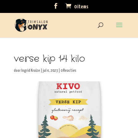
0 items
verse kip 14 kilo
door
Ingrid Kruize
|
jul 4, 2023
|
0 Reacties