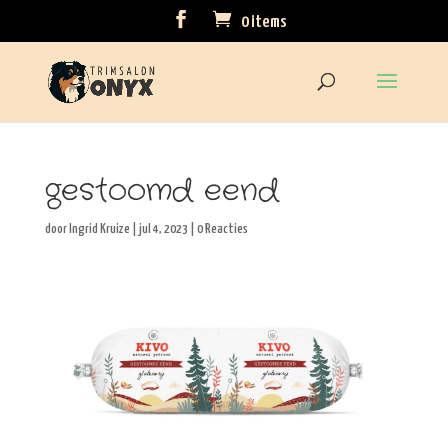
0 items
gestoomd eend
door
Ingrid Kruize
|
jul 4, 2023
|
0 Reacties