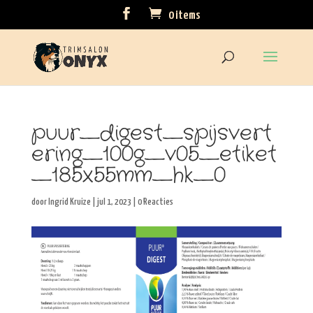
0 items
puur_digest_spijsvert
ering_100g_v05_etiket
_185x55mm_hk_0
door
Ingrid Kruize
|
jul 1, 2023
|
0 Reacties