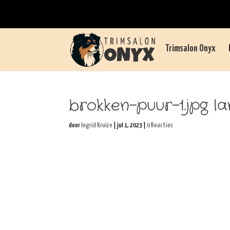
Trimsalon Onyx
brokken-puur-1.jpg l
door
Ingrid Kruize
|
jul 1, 2023
|
0 Reacties