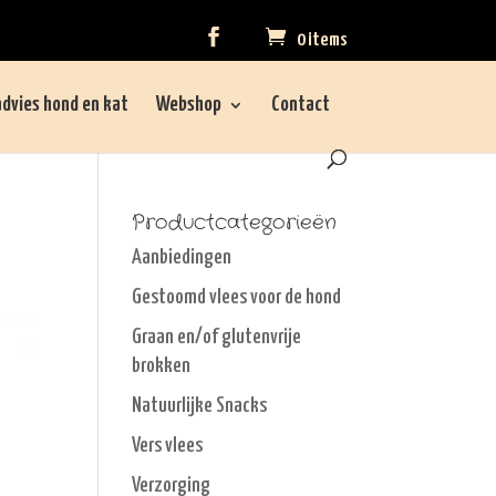
0 items
dvies hond en kat
Webshop
Contact
Productcategorieën
Aanbiedingen
Gestoomd vlees voor de hond
Graan en/of glutenvrije
brokken
Natuurlijke Snacks
Vers vlees
Verzorging