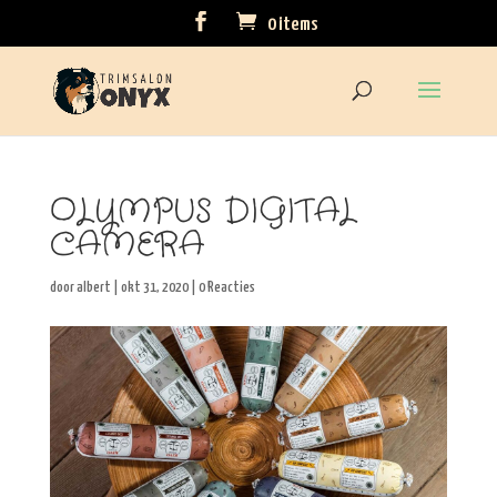
0 items
OLYMPUS DIGITAL
CAMERA
door
albert
|
okt 31, 2020
|
0 Reacties