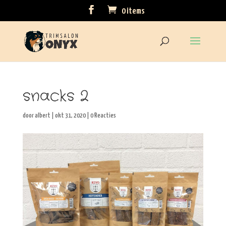
0 items
snacks 2
door
albert
|
okt 31, 2020
|
0 Reacties