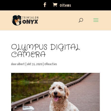
0 items
OLYMPUS DIGITAL
CAMERA
door
albert
|
okt 31, 2020
|
0 Reacties