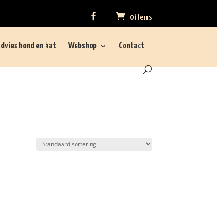
0 items
dvies hond en kat
Webshop
Contact