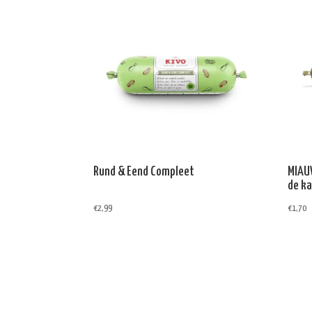
Rund & Eend Compleet
MIAUW
de ka
€
2,99
€
1,70