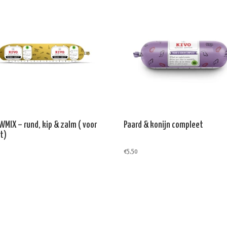
MIX – rund, kip & zalm ( voor
Paard & konijn compleet
t)
€
5,50