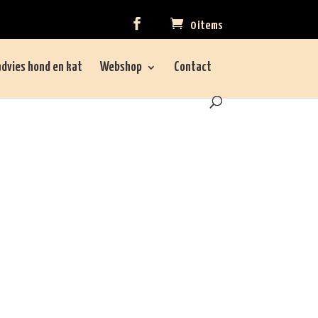
0 items
dvies hond en kat
Webshop
Contact