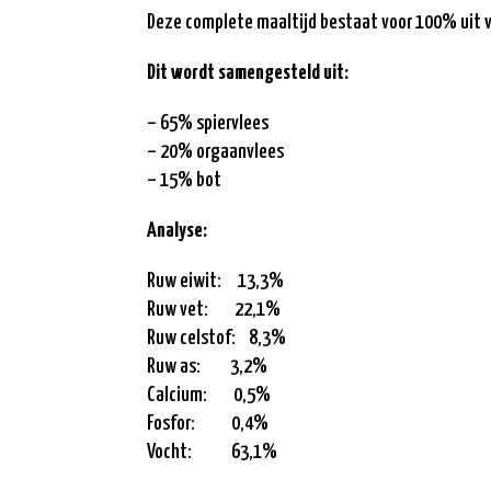
Deze complete maaltijd bestaat voor 100% uit v
Dit wordt samengesteld uit:
– 65% spiervlees
– 20% orgaanvlees
– 15% bot
Analyse:
Ruw eiwit: 13,3%
Ruw vet: 22,1%
Ruw celstof: 8,3%
Ruw as: 3,2%
Calcium: 0,5%
Fosfor: 0,4%
Vocht: 63,1%