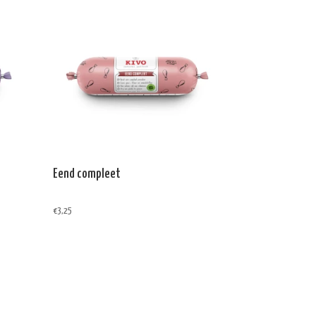
Eend compleet
€
3,25