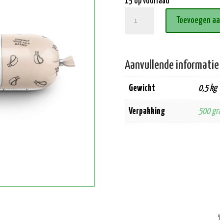
15 op voorraad
Lam
Toevoegen a
compleet
aantal
Aanvullende informatie
Gewicht
0,5 kg
Verpakking
500 gr