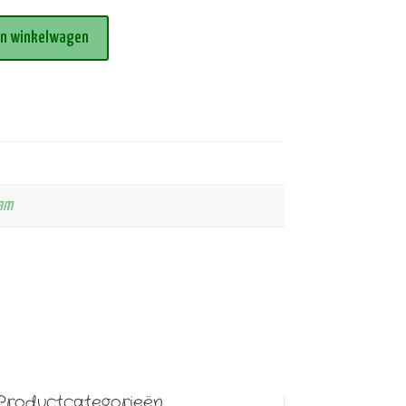
an winkelwagen
am
Productcategorieën