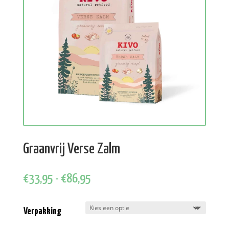
Graanvrij Verse Zalm
Prijsklasse:
€
33,95
-
€
86,95
€33,95
tot
Verpakking
€86,95