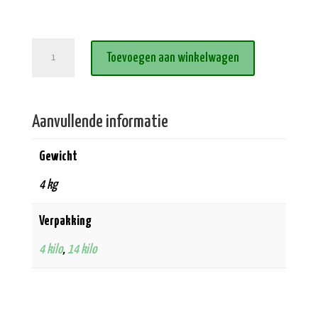
Graanvrij
Toevoegen aan winkelwagen
Verse
Zalm
aantal
Aanvullende informatie
Gewicht
4 kg
Verpakking
4 kilo
,
14 kilo