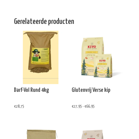
Gerelateerde producten
Darf-Vol Rund 4kg
Glutenvrij Verse kip
Prijsklasse:
€
28,75
€
27,95
-
€
66,95
€27,95
tot
€66,95