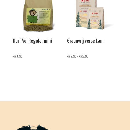
Darf-Vol Regular mini
Graanvrij verse Lam
Prijsklasse:
€
21,95
€
29,95
-
€
75,95
€29,95
tot
€75,95