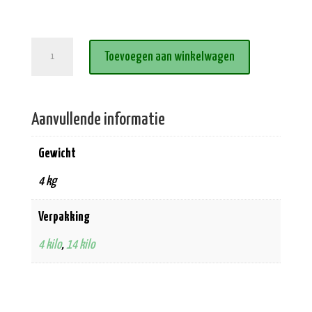
Graanvrij
Toevoegen aan winkelwagen
Verse
Eend
aantal
Aanvullende informatie
Gewicht
4 kg
Verpakking
4 kilo
,
14 kilo