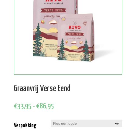
Graanvrij Verse Eend
Prijsklasse:
€
33,95
-
€
86,95
€33,95
tot
Verpakking
€86,95