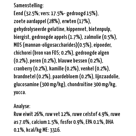
Samenstelling:
Eend (32.5%; vers: 17.5%- gedroogd 15%),
zoete aardappel (28%), erwten (17%),
gehydrolyseerde gelatine, kippenvet, bietenpulp,
biergist, gedroogde appels (1.7%), zalmolie (0.5%),
MOS (mannan-oligosaccharides)(0.5%), eipoeder,
chichorei (bron van FOS; 0.2%), gedroogde algen
(0.2%), peren (0.2%), blauwe bessen (0.2%),
cranberry (0.2%), kamille (0.2%), venkel (0.2%),
brandnetel (0.2%), paardebloem (0.2%), lijnzaadolie,
glucosamine (300 mg/kg), chondroitine 300 mg/kg,
yucca.
Analyse:
Ruw eiwit 26%, ruw vet 12%, ruwe celstof 4.9%, ruwe
as 7.0%, calcium 1.5%, fosfor 0.9%, EPA 0.1%, DHA
0.1%, kcal/kg ME: 3316.