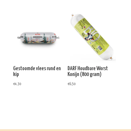
Gestoomde vlees rund en
DARF Houdbare Worst
kip
Konijn (800 gram)
€
4,30
€
6,50