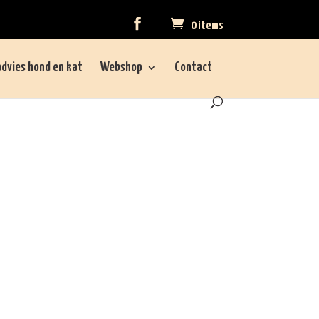
0 items
dvies hond en kat
Webshop
Contact