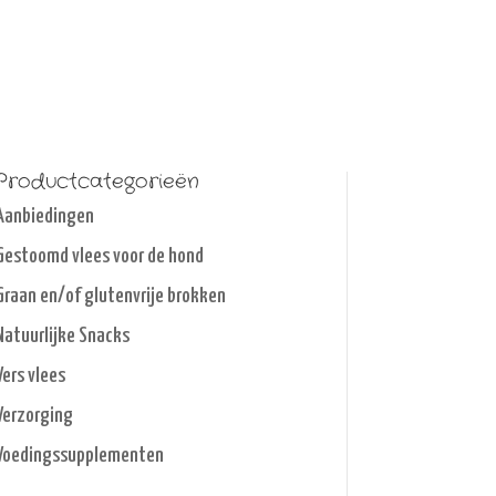
Productcategorieën
Aanbiedingen
Gestoomd vlees voor de hond
Graan en/of glutenvrije brokken
Natuurlijke Snacks
Vers vlees
Verzorging
Voedingssupplementen