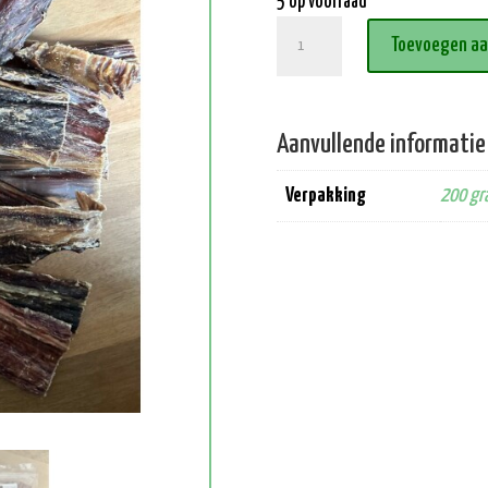
5 op voorraad
Gedroogd
Toevoegen a
Rundvlees
aantal
Aanvullende informatie
Verpakking
200 gr