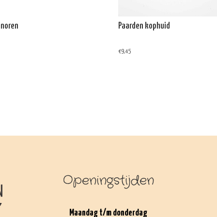
enoren
Paarden kophuid
€
9,45
Openingstijden
Maandag t/m donderdag