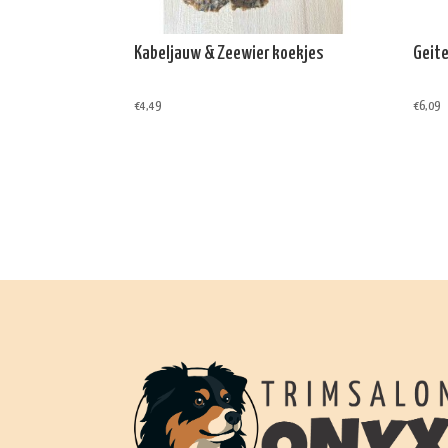
Kabeljauw & Zeewier koekjes
Geit
€
4,49
€
6,09