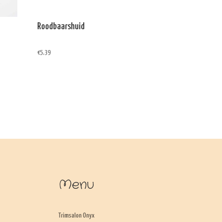
Roodbaarshuid
€
5,39
Menu
Trimsalon Onyx