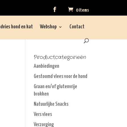
0 items
dvies hond en kat
Webshop
Contact
Productcategorieën
Aanbiedingen
Gestoomd vlees voor de hond
Graan en/of glutenvrije
brokken
Natuurlijke Snacks
Vers vlees
Verzorging