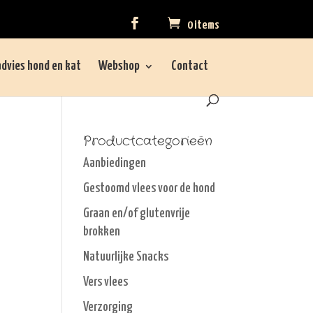
0 items
dvies hond en kat
Webshop
Contact
Productcategorieën
Aanbiedingen
Gestoomd vlees voor de hond
Graan en/of glutenvrije
brokken
Natuurlijke Snacks
Vers vlees
Verzorging