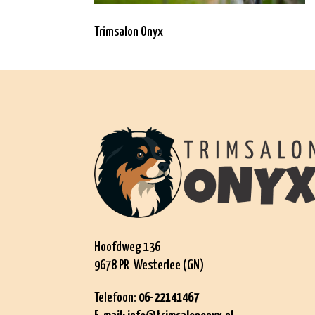
Trimsalon Onyx
Hoofdweg 136
9678 PR Westerlee (GN)
Telefoon:
06-22141467