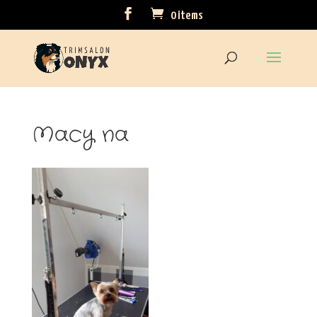
0 items
Macy na