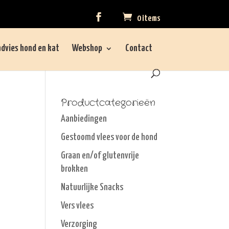
0 items
dvies hond en kat
Webshop
Contact
Productcategorieën
Aanbiedingen
Gestoomd vlees voor de hond
Graan en/of glutenvrije
brokken
Natuurlijke Snacks
Vers vlees
Verzorging