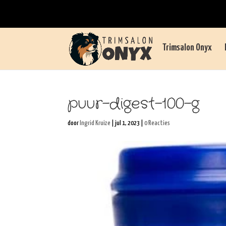
Trimsalon Onyx
puur-digest-100-g
door
Ingrid Kruize
|
jul 1, 2023
|
0 Reacties